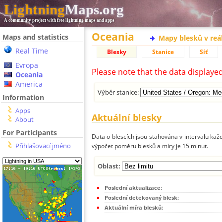
Lightning
Maps.org
A community project with free lightning maps and apps
Oceania
Maps and statistics
Mapy blesků v reá
Real Time
Blesky
Stanice
Síť
Evropa
Please note that the data displaye
Oceania
America
Výběr stanice:
Information
Apps
Aktuální blesky
About
For Participants
Data o blescích jsou stahována v intervalu každ
Přihlašovací jméno
výpočet poměru blesků a míry je 15 minut.
Oblast:
Poslední aktualizace:
Poslední detekovaný blesk:
Aktuální míra blesků: