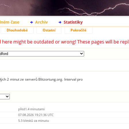
lném čase
Archiv
Statistiky
Dlouhodobé
Ostatní
Pokročilé
d here might be outdated or wrong! These pages will be repl
ých 2 minut ze serverů Blitzortung.org. Interval pro
před1.4 minutami
07.08.2026 19:21:36 UTC
5.3 blesků za minutu