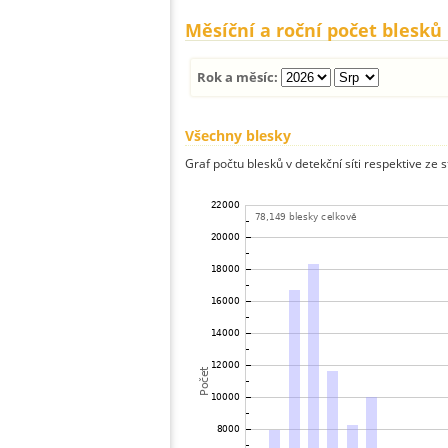
Měsíční a roční počet blesků
Rok a měsíc:
Všechny blesky
Graf počtu blesků v detekční síti respektive ze 