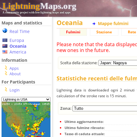
Lightning
Maps.org
A community project with free lightning maps and apps
Oceania
Maps and statistics
Mappe fulmini
Real Time
Fulmini
Stazione
Rete 
Europa
Please note that the data displaye
Oceania
new ones in the future.
America
Information
Scelta della stazione:
Apps
About
Statistiche recenti delle ful
For Participants
Login
Lightning data is downloaded ogni 2 minuti f
calculation of the stroke rate is 15 minuti.
Zona:
Ultimo aggiornamento:
Ultimo fulmine rilevato:
Tasso di caduta attuale: