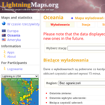
Lightning
Maps.org
A community project with free lightning maps and apps
Oceania
Maps and statistics
Mapa wyładowań 
W czasie rzeczywistym
Wyładowania
Stacja
S
Europa
Please note that the data displaye
Oceania
new ones in the future.
Ameryka
Information
Wybierz stację:
Apps
About
Bieżące wyładowania
For Participants
Logowanie
Dane o wyładowaniach są pobierane co każdych
obliczeń częstości uderzeń wynosi 15 minut.
Region:
Ostatnia zmiana:
Ostatnio wykryte uderzenie:
Bieżąca częstość uderzeń: