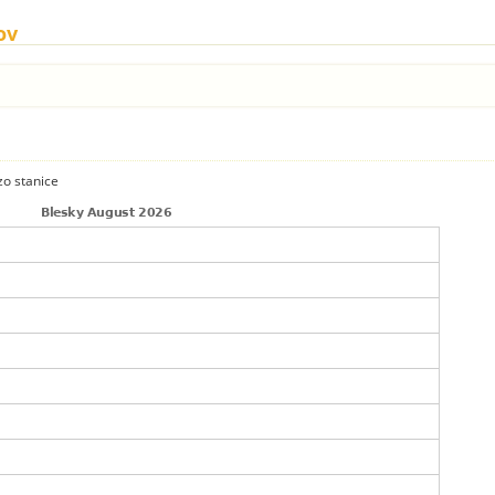
ov
zo stanice