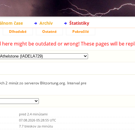
eálnom čase
Archív
Štatistiky
Dlhodobé
Ostatné
Pokročilé
d here might be outdated or wrong! These pages will be repl
ch 2 minút zo serverov Blitzortung.org. Interval pre
pred 2.4 minútami
07.08.2026 05:28:55 UTC
7.7 bleskov za minútu