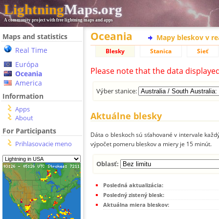
Lightning
Maps.org
A community project with free lightning maps and apps
Oceania
Maps and statistics
Mapy bleskov v r
Real Time
Blesky
Stanica
Sieť
Európa
Please note that the data displaye
Oceania
America
Výber stanice:
Information
Apps
Aktuálne blesky
About
For Participants
Dáta o bleskoch sú sťahované v intervale každý
Prihlasovacie meno
výpočet pomeru bleskov a miery je 15 minút.
Oblasť:
Posledná aktualizácia:
Posledný zistený blesk:
Aktuálna miera bleskov: