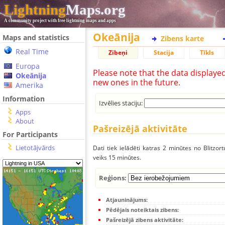
Lightning
Maps.org
A community project with free lightning maps and apps
Okeānija
Maps and statistics
Zibens karte
Real Time
Zibeņi
Stacija
Tīkls
Europa
Please note that the data displaye
Okeānija
new ones in the future.
Amerika
Information
Izvēlies staciju:
Apps
About
Pašreizējā aktivitāte
For Participants
Lietotājvārds
Dati tiek ielādēti katras 2 minūtes no Blitzor
veiks 15 minūtes.
Reģions:
Atjauninājums:
Pēdējais noteiktais zibens:
Pašreizējā zibens aktivitāte: