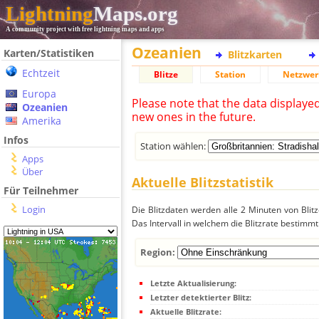
Lightning
Maps.org
A community project with free lightning maps and apps
Ozeanien
Karten/Statistiken
Blitzkarten
Echtzeit
Blitze
Station
Netzwer
Europa
Please note that the data displaye
Ozeanien
new ones in the future.
Amerika
Infos
Station wählen:
Apps
Über
Aktuelle Blitzstatistik
Für Teilnehmer
Login
Die Blitzdaten werden alle 2 Minuten von Bli
Das Intervall in welchem die Blitzrate bestimmt
Region:
Letzte Aktualisierung:
Letzter detektierter Blitz:
Aktuelle Blitzrate: