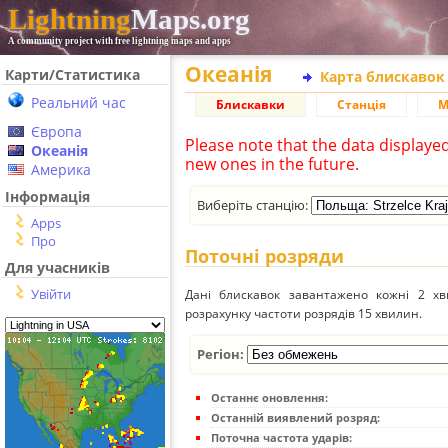
Lightning
Maps.org
A community project with free lightning maps and apps
Океанія
Карти/Статистика
Карта блискавок
Реальний час
Блискавки
Станція
М
Європа
Please note that the data displaye
Океанія
new ones in the future.
Америка
Інформація
Виберіть станцію:
Apps
Про
Поточні розряди
Для учасників
Увійти
Дані блискавок завантажено кожні 2 хвил
розрахунку частоти розрядів 15 хвилин.
Регіон:
Останнє оновлення:
Останній виявлений розряд:
Поточна частота ударів: