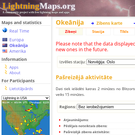
Lightning
Maps.org
A community project with free lightning maps and apps
Okeānija
Maps and statistics
Zibens karte
Real Time
Zibeņi
Stacija
Tīkls
Europa
Please note that the data displaye
Okeānija
new ones in the future.
Amerika
Information
Izvēlies staciju:
Apps
About
Pašreizējā aktivitāte
For Participants
Lietotājvārds
Dati tiek ielādēti katras 2 minūtes no Blitzor
veiks 15 minūtes.
Reģions:
Atjauninājums:
Pēdējais noteiktais zibens:
Pašreizējā zibens aktivitāte: