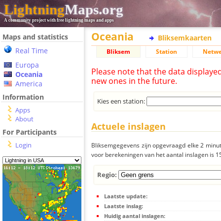
Lightning
Maps.org
A community project with free lightning maps and apps
Oceania
Maps and statistics
Bliksemkaarten
Real Time
Bliksem
Station
Netwe
Europa
Please note that the data displaye
Oceania
new ones in the future.
America
Information
Kies een station:
Apps
About
Actuele inslagen
For Participants
Login
Bliksemgegevens zijn opgevraagd elke 2 minute
voor berekeningen van het aantal inslagen is 
Regio:
Laatste update:
Laatste inslag:
Huidig aantal inslagen: