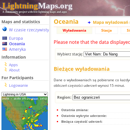
Lightning
Maps.org
A community project with free lightning maps and apps
Oceania
Maps and statistics
Mapa wyładowań 
W czasie rzeczywistym
Wyładowania
Stacja
S
Europa
Please note that the data displaye
Oceania
Ameryka
Wybierz stację:
Information
Apps
Bieżące wyładowania
About
For Participants
Dane o wyładowaniach są pobierane co każdych
Logowanie
obliczeń częstości uderzeń wynosi 15 minut.
Region:
Ostatnia zmiana:
Ostatnio wykryte uderzenie:
Bieżąca częstość uderzeń: