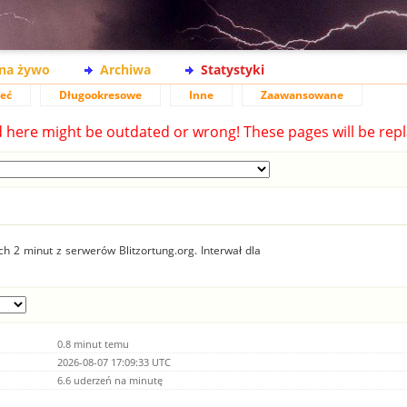
na żywo
Archiwa
Statystyki
ieć
Długookresowe
Inne
Zaawansowane
d here might be outdated or wrong! These pages will be repl
 2 minut z serwerów Blitzortung.org. Interwał dla
0.8 minut temu
2026-08-07 17:09:33 UTC
6.6 uderzeń na minutę