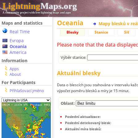
Lightning
Maps.org
A community project with free lightning maps and apps
Oceania
Maps and statistics
Mapy blesků v reá
Real Time
Blesky
Stanice
Síť
Evropa
Please note that the data displaye
Oceania
America
Výběr stanice:
Information
Apps
Aktuální blesky
About
For Participants
Data o blescích jsou stahována v intervalu každ
Přihlašovací jméno
výpočet poměru blesků a míry je 15 minut.
Oblast:
Poslední aktualizace:
Poslední detekovaný blesk:
Aktuální míra blesků: