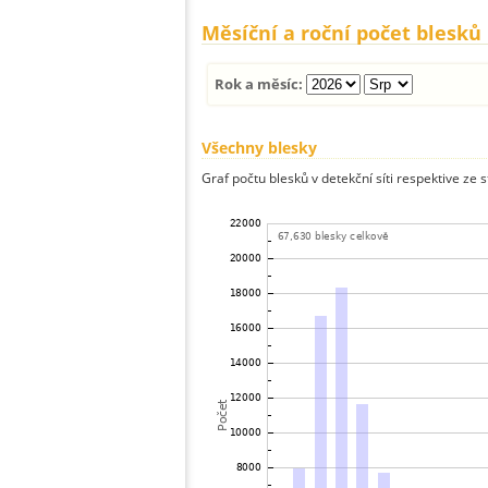
Měsíční a roční počet blesků
Rok a měsíc:
Všechny blesky
Graf počtu blesků v detekční síti respektive ze 