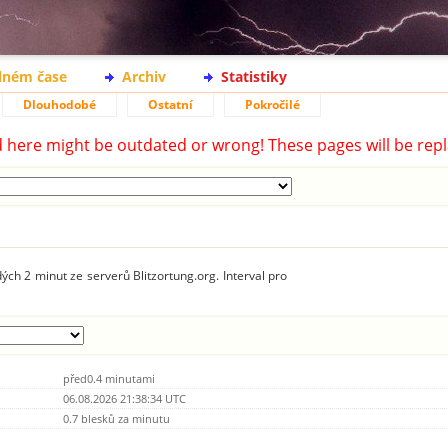
lném čase
Archiv
Statistiky
Dlouhodobé
Ostatní
Pokročilé
d here might be outdated or wrong! These pages will be repl
ých 2 minut ze serverů Blitzortung.org. Interval pro
před0.4 minutami
06.08.2026 21:38:34 UTC
0.7 blesků za minutu