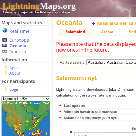
Lightning
Maps.org
A community project with free lightning maps and apps
Oceania
Maps and statistics
Reaaliaikainen sa
Real Time
Salamointi
Asema
Ver
Eurooppa
Please note that the data displaye
Oceania
new ones in the future.
America
Information
Valitse asema:
Apps
About
Salamointi nyt
For Participants
Login
Lightning data is downloaded joka 2 minuutti 
calculation of the stroke rate is minuuttia.
Last update:
Viimeisin havaittu salamanisku:
Salamoiden iskutiheys juuri nyt: