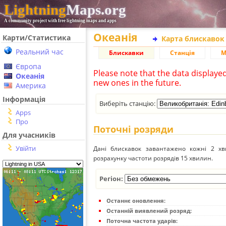
Lightning
Maps.org
A community project with free lightning maps and apps
Океанія
Карти/Статистика
Карта блискавок
Реальний час
Блискавки
Станція
М
Європа
Please note that the data displaye
Океанія
new ones in the future.
Америка
Інформація
Виберіть станцію:
Apps
Про
Поточні розряди
Для учасників
Увійти
Дані блискавок завантажено кожні 2 хвил
розрахунку частоти розрядів 15 хвилин.
Регіон:
Останнє оновлення:
Останній виявлений розряд:
Поточна частота ударів: