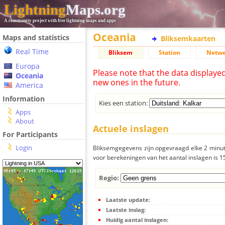
Lightning
Maps.org
A community project with free lightning maps and apps
Oceania
Maps and statistics
Bliksemkaarten
Real Time
Bliksem
Station
Netwe
Europa
Please note that the data displaye
Oceania
new ones in the future.
America
Information
Kies een station:
Apps
About
Actuele inslagen
For Participants
Login
Bliksemgegevens zijn opgevraagd elke 2 minute
voor berekeningen van het aantal inslagen is 
Regio:
Laatste update:
Laatste inslag:
Huidig aantal inslagen: