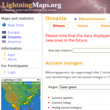
Lightning
Maps.org
A community project with free lightning maps and apps
Oceania
Maps and statistics
Bliksemkaarten
Real Time
Bliksem
Station
Netwe
Europa
Please note that the data displaye
Oceania
new ones in the future.
America
Information
Kies een station:
Apps
About
Actuele inslagen
For Participants
Login
Bliksemgegevens zijn opgevraagd elke 2 minute
voor berekeningen van het aantal inslagen is 
Regio:
Laatste update:
Laatste inslag:
Huidig aantal inslagen: