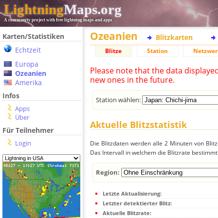
Lightning
Maps.org
A community project with free lightning maps and apps
Ozeanien
Karten/Statistiken
Blitzkarten
Echtzeit
Blitze
Station
Netzwer
Europa
Please note that the data displaye
Ozeanien
new ones in the future.
Amerika
Infos
Station wählen:
Apps
Über
Aktuelle Blitzstatistik
Für Teilnehmer
Login
Die Blitzdaten werden alle 2 Minuten von Bli
Das Intervall in welchem die Blitzrate bestimmt
Region:
Letzte Aktualisierung:
Letzter detektierter Blitz:
Aktuelle Blitzrate: