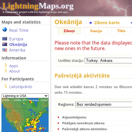
Lightning
Maps.org
A community project with free lightning maps and apps
Okeānija
Maps and statistics
Zibens karte
Real Time
Zibeņi
Stacija
Tīkls
Europa
Please note that the data displaye
Okeānija
new ones in the future.
Amerika
Information
Izvēlies staciju:
Apps
About
Pašreizējā aktivitāte
For Participants
Lietotājvārds
Dati tiek ielādēti katras 2 minūtes no Blitzor
veiks 15 minūtes.
Reģions:
Atjauninājums:
Pēdējais noteiktais zibens:
Pašreizējā zibens aktivitāte: