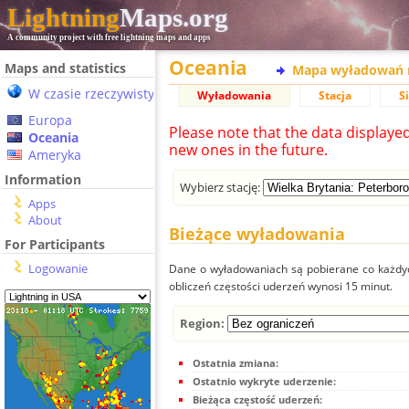
Lightning
Maps.org
A community project with free lightning maps and apps
Oceania
Maps and statistics
Mapa wyładowań 
W czasie rzeczywistym
Wyładowania
Stacja
S
Europa
Please note that the data displaye
Oceania
new ones in the future.
Ameryka
Information
Wybierz stację:
Apps
About
Bieżące wyładowania
For Participants
Logowanie
Dane o wyładowaniach są pobierane co każdych
obliczeń częstości uderzeń wynosi 15 minut.
Region:
Ostatnia zmiana:
Ostatnio wykryte uderzenie:
Bieżąca częstość uderzeń: