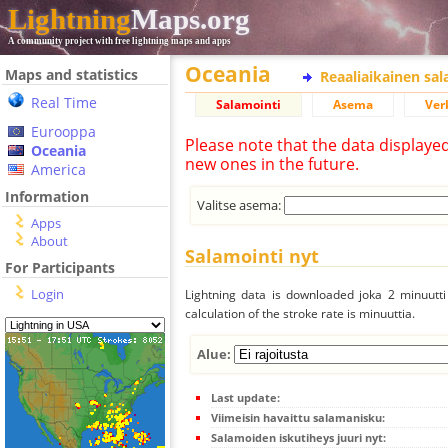
Lightning
Maps.org
A community project with free lightning maps and apps
Oceania
Maps and statistics
Reaaliaikainen sa
Real Time
Salamointi
Asema
Ver
Eurooppa
Please note that the data displaye
Oceania
new ones in the future.
America
Information
Valitse asema:
Apps
About
Salamointi nyt
For Participants
Login
Lightning data is downloaded joka 2 minuutti 
calculation of the stroke rate is minuuttia.
Alue:
Last update:
Viimeisin havaittu salamanisku:
Salamoiden iskutiheys juuri nyt: