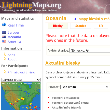
Lightning
Maps.org
A community project with free lightning maps and apps
Oceania
Maps and statistics
Mapy blesků v reá
Real Time
Blesky
Stanice
Síť
Evropa
Please note that the data displaye
Oceania
new ones in the future.
America
Information
Výběr stanice:
Apps
About
Aktuální blesky
For Participants
Přihlašovací jméno
Data o blescích jsou stahována v intervalu každ
výpočet poměru blesků a míry je 15 minut.
Oblast:
Poslední aktualizace:
Poslední detekovaný blesk:
Aktuální míra blesků: