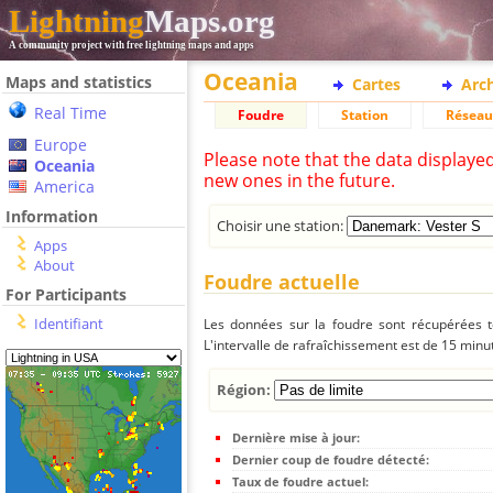
Lightning
Maps.org
A community project with free lightning maps and apps
Oceania
Maps and statistics
Cartes
Arc
Real Time
Foudre
Station
Réseau
Europe
Please note that the data displaye
Oceania
new ones in the future.
America
Information
Choisir une station:
Apps
About
Foudre actuelle
For Participants
Identifiant
Les données sur la foudre sont récupérées to
L'intervalle de rafraîchissement est de 15 minu
Région:
Dernière mise à jour:
Dernier coup de foudre détecté:
Taux de foudre actuel: