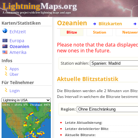
Lightning
Maps.org
A community project with free lightning maps and apps
Ozeanien
Karten/Statistiken
Blitzkarten
Echtzeit
Blitze
Station
Netzwer
Europa
Please note that the data displaye
Ozeanien
new ones in the future.
Amerika
Infos
Station wählen:
Apps
Über
Aktuelle Blitzstatistik
Für Teilnehmer
Login
Die Blitzdaten werden alle 2 Minuten von Bli
Das Intervall in welchem die Blitzrate bestimmt
Region:
Letzte Aktualisierung:
Letzter detektierter Blitz:
Aktuelle Blitzrate: