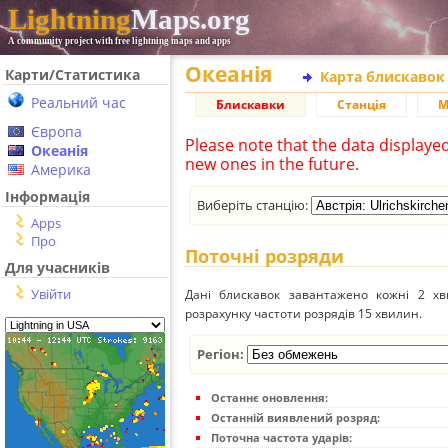
Lightning
Maps.org
A community project with free lightning maps and apps
Океанія
Карти/Статистика
Карта блискавок
Реальний час
Блискавки
Станція
М
Європа
Please note that the data displaye
Океанія
new ones in the future.
Америка
Інформація
Виберіть станцію:
Apps
Про
Поточні розряди
Для учасників
Увійти
Дані блискавок завантажено кожні 2 хвил
розрахунку частоти розрядів 15 хвилин.
Регіон:
Останнє оновлення:
Останній виявлений розряд:
Поточна частота ударів: