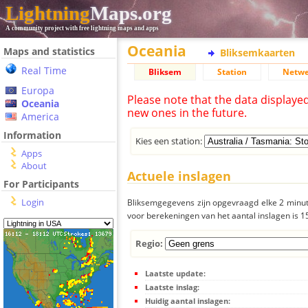
Lightning
Maps.org
A community project with free lightning maps and apps
Oceania
Maps and statistics
Bliksemkaarten
Real Time
Bliksem
Station
Netwe
Europa
Please note that the data displaye
Oceania
new ones in the future.
America
Information
Kies een station:
Apps
About
Actuele inslagen
For Participants
Login
Bliksemgegevens zijn opgevraagd elke 2 minute
voor berekeningen van het aantal inslagen is 
Regio:
Laatste update:
Laatste inslag:
Huidig aantal inslagen: