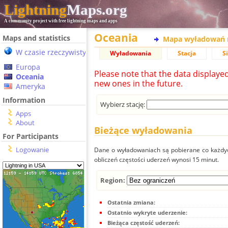
Lightning
Maps.org
A community project with free lightning maps and apps
Oceania
Maps and statistics
Mapa wyładowań 
W czasie rzeczywistym
Wyładowania
Stacja
S
Europa
Please note that the data displaye
Oceania
new ones in the future.
Ameryka
Information
Wybierz stację:
Apps
About
Bieżące wyładowania
For Participants
Logowanie
Dane o wyładowaniach są pobierane co każdych
obliczeń częstości uderzeń wynosi 15 minut.
Region:
Ostatnia zmiana:
Ostatnio wykryte uderzenie:
Bieżąca częstość uderzeń: