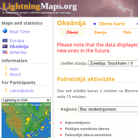
Lightning
Maps.org
A community project with free lightning maps and apps
Okeānija
Maps and statistics
Zibens karte
Real Time
Zibeņi
Stacija
Tīkls
Europa
Please note that the data displaye
Okeānija
new ones in the future.
Amerika
Information
Izvēlies staciju:
Apps
About
Pašreizējā aktivitāte
For Participants
Lietotājvārds
Dati tiek ielādēti katras 2 minūtes no Blitzor
veiks 15 minūtes.
Reģions:
Atjauninājums:
Pēdējais noteiktais zibens:
Pašreizējā zibens aktivitāte: