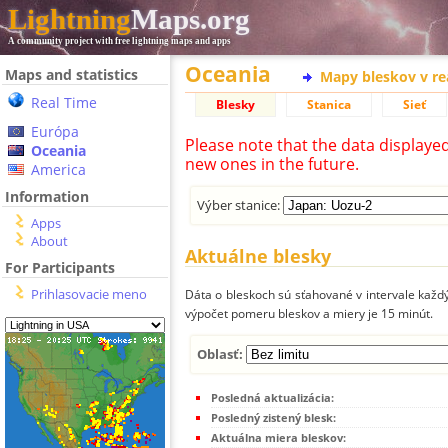
Lightning
Maps.org
A community project with free lightning maps and apps
Oceania
Maps and statistics
Mapy bleskov v r
Real Time
Blesky
Stanica
Sieť
Európa
Please note that the data displaye
Oceania
new ones in the future.
America
Information
Výber stanice:
Apps
About
Aktuálne blesky
For Participants
Prihlasovacie meno
Dáta o bleskoch sú sťahované v intervale každý
výpočet pomeru bleskov a miery je 15 minút.
Oblasť:
Posledná aktualizácia:
Posledný zistený blesk:
Aktuálna miera bleskov: