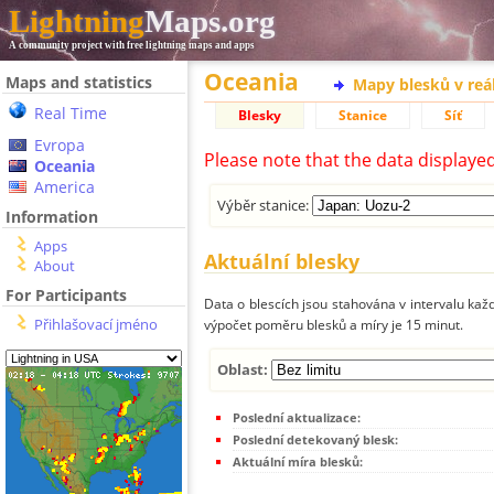
Lightning
Maps.org
A community project with free lightning maps and apps
Oceania
Maps and statistics
Mapy blesků v reá
Real Time
Blesky
Stanice
Síť
Evropa
Please note that the data displaye
Oceania
America
Výběr stanice:
Information
Apps
Aktuální blesky
About
For Participants
Data o blescích jsou stahována v intervalu každ
Přihlašovací jméno
výpočet poměru blesků a míry je 15 minut.
Oblast:
Poslední aktualizace:
Poslední detekovaný blesk:
Aktuální míra blesků: