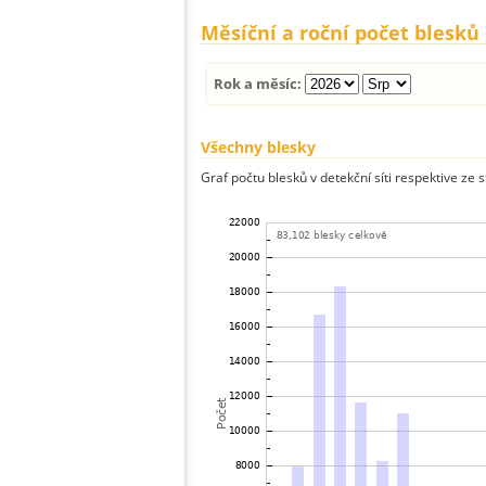
Měsíční a roční počet blesků
Rok a měsíc:
Všechny blesky
Graf počtu blesků v detekční síti respektive ze 