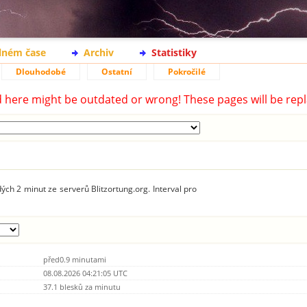
lném čase
Archiv
Statistiky
Dlouhodobé
Ostatní
Pokročilé
d here might be outdated or wrong! These pages will be repl
ých 2 minut ze serverů Blitzortung.org. Interval pro
před0.9 minutami
08.08.2026 04:21:05 UTC
37.1 blesků za minutu