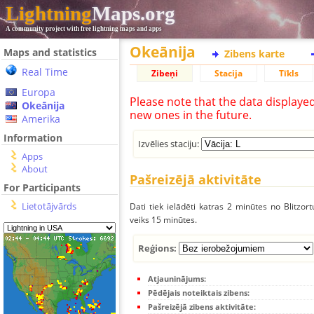
Lightning
Maps.org
A community project with free lightning maps and apps
Okeānija
Maps and statistics
Zibens karte
Real Time
Zibeņi
Stacija
Tīkls
Europa
Please note that the data displaye
Okeānija
new ones in the future.
Amerika
Information
Izvēlies staciju:
Apps
About
Pašreizējā aktivitāte
For Participants
Lietotājvārds
Dati tiek ielādēti katras 2 minūtes no Blitzor
veiks 15 minūtes.
Reģions:
Atjauninājums:
Pēdējais noteiktais zibens:
Pašreizējā zibens aktivitāte: