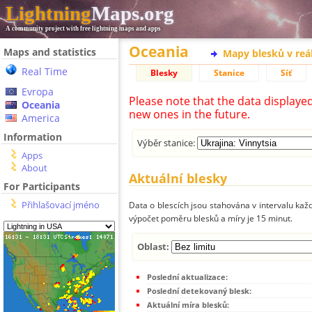
Lightning
Maps.org
A community project with free lightning maps and apps
Oceania
Maps and statistics
Mapy blesků v reá
Real Time
Blesky
Stanice
Síť
Evropa
Please note that the data displaye
Oceania
new ones in the future.
America
Information
Výběr stanice:
Apps
About
Aktuální blesky
For Participants
Přihlašovací jméno
Data o blescích jsou stahována v intervalu každ
výpočet poměru blesků a míry je 15 minut.
Oblast:
Poslední aktualizace:
Poslední detekovaný blesk:
Aktuální míra blesků: