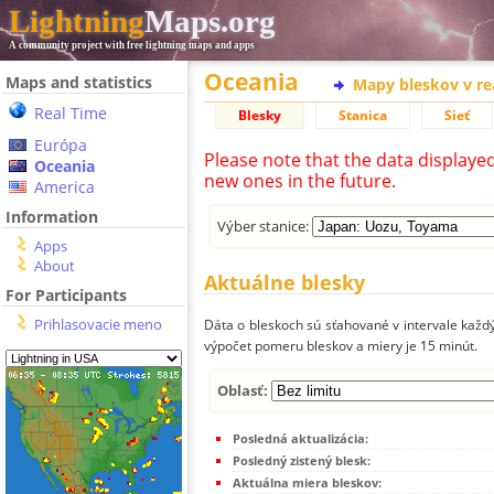
Lightning
Maps.org
A community project with free lightning maps and apps
Oceania
Maps and statistics
Mapy bleskov v r
Real Time
Blesky
Stanica
Sieť
Európa
Please note that the data displaye
Oceania
new ones in the future.
America
Information
Výber stanice:
Apps
About
Aktuálne blesky
For Participants
Prihlasovacie meno
Dáta o bleskoch sú sťahované v intervale každý
výpočet pomeru bleskov a miery je 15 minút.
Oblasť:
Posledná aktualizácia:
Posledný zistený blesk:
Aktuálna miera bleskov: