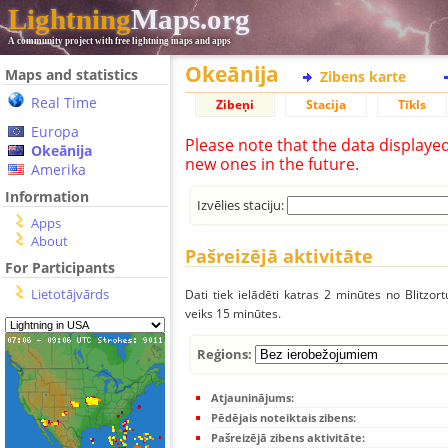
Lightning
Maps.org
A community project with free lightning maps and apps
Okeānija
Maps and statistics
Zibens karte
Real Time
Zibeņi
Stacija
Tīkls
Europa
Please note that the data displaye
Okeānija
new ones in the future.
Amerika
Information
Izvēlies staciju:
Apps
About
Pašreizējā aktivitāte
For Participants
Lietotājvārds
Dati tiek ielādēti katras 2 minūtes no Blitzor
veiks 15 minūtes.
Reģions:
Atjauninājums:
Pēdējais noteiktais zibens:
Pašreizējā zibens aktivitāte: