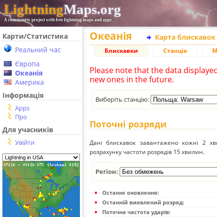
Lightning
Maps.org
A community project with free lightning maps and apps
Океанія
Карти/Статистика
Карта блискавок
Реальний час
Блискавки
Станція
М
Європа
Please note that the data displaye
Океанія
new ones in the future.
Америка
Інформація
Виберіть станцію:
Apps
Про
Поточні розряди
Для учасників
Увійти
Дані блискавок завантажено кожні 2 хвил
розрахунку частоти розрядів 15 хвилин.
Регіон:
Останнє оновлення:
Останній виявлений розряд:
Поточна частота ударів: