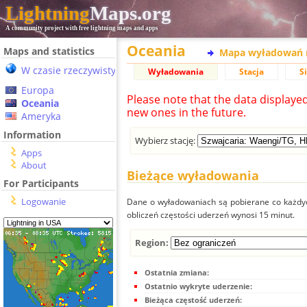
Lightning
Maps.org
A community project with free lightning maps and apps
Oceania
Maps and statistics
Mapa wyładowań 
W czasie rzeczywistym
Wyładowania
Stacja
S
Europa
Please note that the data displaye
Oceania
new ones in the future.
Ameryka
Information
Wybierz stację:
Apps
About
Bieżące wyładowania
For Participants
Logowanie
Dane o wyładowaniach są pobierane co każdych
obliczeń częstości uderzeń wynosi 15 minut.
Region:
Ostatnia zmiana:
Ostatnio wykryte uderzenie:
Bieżąca częstość uderzeń: