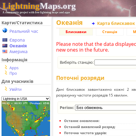
Lightning
Maps.org
A community project with free lightning maps and apps
Океанія
Карти/Статистика
Карта блискавок
Реальний час
Блискавки
Станція
М
Європа
Please note that the data displaye
Океанія
new ones in the future.
Америка
Інформація
Виберіть станцію:
Apps
Про
Поточні розряди
Для учасників
Увійти
Дані блискавок завантажено кожні 2 хвил
розрахунку частоти розрядів 15 хвилин.
Регіон:
Останнє оновлення:
Останній виявлений розряд:
Поточна частота ударів: