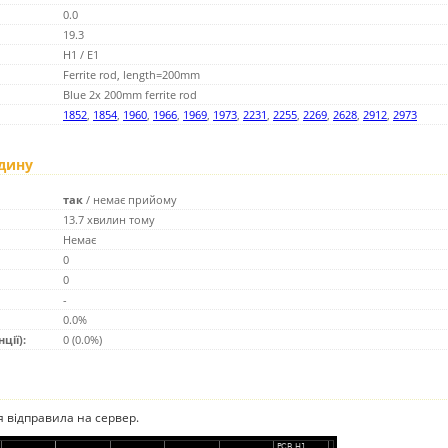
0.0
19.3
H1 / E1
Ferrite rod, length=200mm
Blue 2x 200mm ferrite rod
1852
,
1854
,
1960
,
1966
,
1969
,
1973
,
2231
,
2255
,
2269
,
2628
,
2912
,
2973
одину
так
/
немає прийому
13.7 хвилин тому
Немає
0
0
-
0.0%
ції):
0 (0.0%)
ія відправила на сервер.