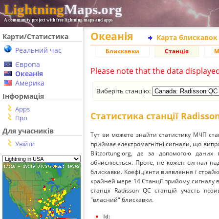
Lightning
Maps.org
A community project with free lightning maps and apps
Океанія
Карти/Статистика
Карта блискавок
Реальний час
Блискавки
Станція
М
Європа
Please note that the data displaye
Океанія
Америка
Виберіть станцію:
Інформація
Apps
Статистика станції Radisso
Про
Для учасників
Тут ви можете знайти статистику МЧП стан
Увійти
приймає електромагнітні сигнали, що вип
Blitzortung.org, де за допомогою даних
обчислюється. Проте, не кожен сигнал над
блискавки. Коефіцієнти виявлення і страйк
крайней мере 14 Станції прийому сигналу ві
станції Radisson QC станцій участь пози
"власний" блискавки.
Id: