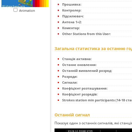
Прошивка:
Контролер:
Animation
Підсилювач:
Антена 1+2:
Коментар:
Other Stations from this User:
Загальна статистика за останню г
Станція активна:
Останнє оновлення:
Останній виявлений розряд:
Розряди:
Сигнали:
Коефіцієнт розташування:
Коефіцієнт розрядів:
Strokes station min participants (14-18 стан
Останній сигнал
Показує один з останніх сигналів, які станц