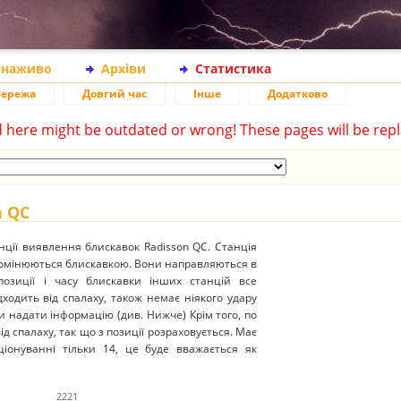
 наживо
Архіви
Статистика
ережа
Довгий час
Інше
Додатково
d here might be outdated or wrong! These pages will be repl
n QC
ції виявлення блискавок Radisson QC. Станція
ромінюються блискавкою. Вони направляються в
 позиції і часу блискавки інших станцій все
ходить від спалаху, також немає ніякого удару
и надати інформацію (див. Нижче) Крім того, по
д спалаху, так що з позиції розраховується. Має
ціонуванні тільки 14, це буде вважається як
2221