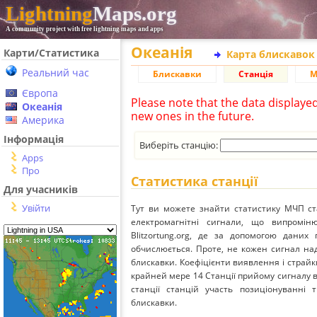
Lightning
Maps.org
A community project with free lightning maps and apps
Океанія
Карти/Статистика
Карта блискавок
Реальний час
Блискавки
Станція
М
Європа
Please note that the data displaye
Океанія
new ones in the future.
Америка
Інформація
Виберіть станцію:
Apps
Про
Статистика станції
Для учасників
Увійти
Тут ви можете знайти статистику МЧП ст
електромагнітні сигнали, що випромі
Blitzortung.org, де за допомогою даних
обчислюється. Проте, не кожен сигнал над
блискавки. Коефіцієнти виявлення і страйк
крайней мере 14 Станції прийому сигналу ві
станції станцій участь позиціонуванні 
блискавки.