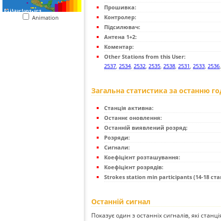
Прошивка:
Контролер:
Animation
Підсилювач:
Антена 1+2:
Коментар:
Other Stations from this User:
2537
,
2534
,
2532
,
2535
,
2538
,
2531
,
2533
,
2536
Загальна статистика за останню г
Станція активна:
Останнє оновлення:
Останній виявлений розряд:
Розряди:
Сигнали:
Коефіцієнт розташування:
Коефіцієнт розрядів:
Strokes station min participants (14-18 стан
Останній сигнал
Показує один з останніх сигналів, які станц