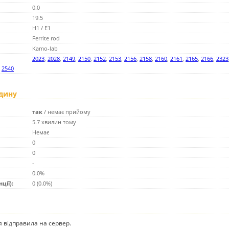
0.0
19.5
H1 / E1
Ferrite rod
Kamo-lab
2023
,
2028
,
2149
,
2150
,
2152
,
2153
,
2156
,
2158
,
2160
,
2161
,
2165
,
2166
,
2323
,
2540
одину
так
/
немає прийому
5.7 хвилин тому
Немає
0
0
-
0.0%
ції):
0 (0.0%)
ія відправила на сервер.