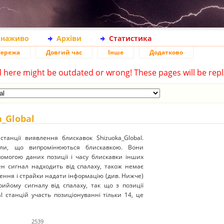
 наживо
Архіви
Статистика
ережа
Довгий час
Інше
Додатково
d here might be outdated or wrong! These pages will be repl
a_Global
анції виявлення блискавок Shizuoka_Global.
нали, що випромінюються блискавкою. Вони
опомогою даних позиції і часу блискавки інших
ен сигнал надходить від спалаху, також немає
лення і страйки надати інформацію (див. Нижче)
рийому сигналу від спалаху, так що з позиції
al станцій участь позиціонуванні тільки 14, це
2539