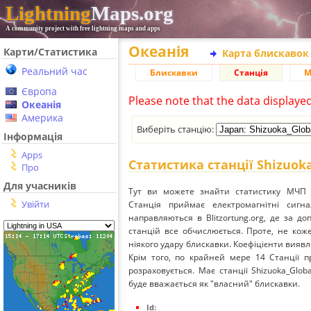
Lightning
Maps.org
A community project with free lightning maps and apps
Океанія
Карти/Статистика
Карта блискавок
Реальний час
Блискавки
Станція
М
Європа
Please note that the data displaye
Океанія
Америка
Виберіть станцію:
Інформація
Apps
Статистика станції Shizuok
Про
Для учасників
Тут ви можете знайти статистику МЧП ст
Увійти
Станція приймає електромагнітні сиг
направляються в Blitzortung.org, де за д
станцій все обчислюється. Проте, не кож
ніякого удару блискавки. Коефіцієнти вияв
Крім того, по крайней мере 14 Станції п
розраховується. Має станції Shizuoka_Glob
буде вважається як "власний" блискавки.
Id: