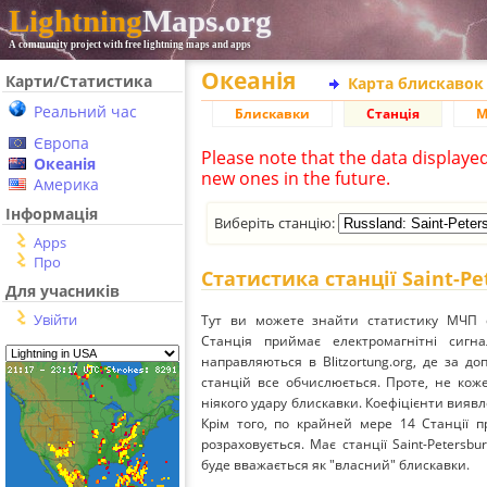
Lightning
Maps.org
A community project with free lightning maps and apps
Океанія
Карти/Статистика
Карта блискавок
Реальний час
Блискавки
Станція
М
Європа
Please note that the data displaye
Океанія
new ones in the future.
Америка
Інформація
Виберіть станцію:
Apps
Про
Статистика станції Saint-Pe
Для учасників
Увійти
Тут ви можете знайти статистику МЧП ст
Станція приймає електромагнітні сиг
направляються в Blitzortung.org, де за д
станцій все обчислюється. Проте, не кож
ніякого удару блискавки. Коефіцієнти вияв
Крім того, по крайней мере 14 Станції п
розраховується. Має станції Saint-Petersbu
буде вважається як "власний" блискавки.