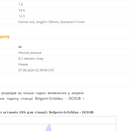
1.6
10.4
12.3
Ferrite rod, length=130mm, diameter=11mm
одину
ні
Ніколи раніше
8.2 хвилин тому
Немає
07.08.2026 02:39:04 UTC
 розрядів за кілька годин виявлених у мережі
на годину станції Belgern-Schildau - DC0UB і