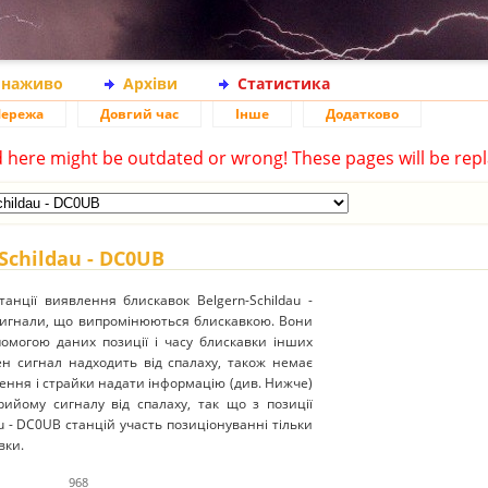
 наживо
Архіви
Статистика
ережа
Довгий час
Інше
Додатково
d here might be outdated or wrong! These pages will be repl
Schildau - DC0UB
нції виявлення блискавок Belgern-Schildau -
сигнали, що випромінюються блискавкою. Вони
опомогою даних позиції і часу блискавки інших
ен сигнал надходить від спалаху, також немає
лення і страйки надати інформацію (див. Нижче)
рийому сигналу від спалаху, так що з позиції
au - DC0UB станцій участь позиціонуванні тільки
вки.
968