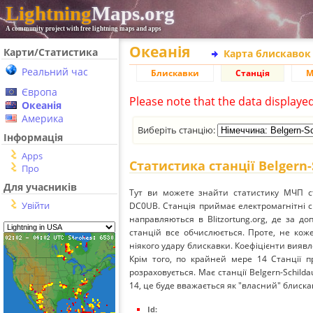
Lightning
Maps.org
A community project with free lightning maps and apps
Океанія
Карти/Статистика
Карта блискавок
Реальний час
Блискавки
Станція
М
Європа
Please note that the data displaye
Океанія
Америка
Виберіть станцію:
Інформація
Apps
Статистика станції Belgern-
Про
Для учасників
Тут ви можете знайти статистику МЧП ста
Увійти
DC0UB. Станція приймає електромагнітні 
направляються в Blitzortung.org, де за д
станцій все обчислюється. Проте, не кож
ніякого удару блискавки. Коефіцієнти вияв
Крім того, по крайней мере 14 Станції п
розраховується. Має станції Belgern-Schild
14, це буде вважається як "власний" блиска
Id: