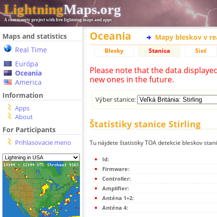
Lightning
Maps.org
A community project with free lightning maps and apps
Oceania
Maps and statistics
Mapy bleskov v r
Real Time
Blesky
Stanica
Sieť
Európa
Please note that the data displaye
Oceania
new ones in the future.
America
Information
Výber stanice:
Apps
About
Štatistiky stanice Stirling
For Participants
Prihlasovacie meno
Tu nájdete štatistiky TOA detekcie bleskov stanic
Id:
Firmware:
Controller:
Amplifier:
Anténa 1+2:
Anténa 4: