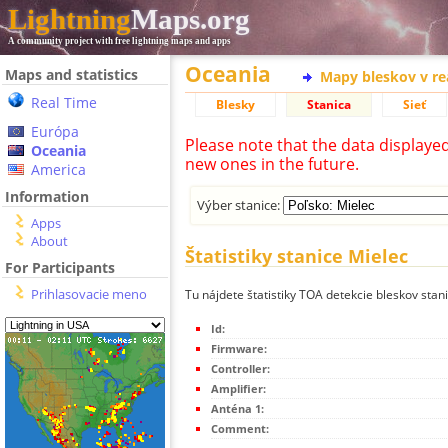
Lightning
Maps.org
A community project with free lightning maps and apps
Oceania
Maps and statistics
Mapy bleskov v r
Real Time
Blesky
Stanica
Sieť
Európa
Please note that the data displaye
Oceania
new ones in the future.
America
Information
Výber stanice:
Apps
About
Štatistiky stanice Mielec
For Participants
Prihlasovacie meno
Tu nájdete štatistiky TOA detekcie bleskov stan
Id:
Firmware:
Controller:
Amplifier:
Anténa 1:
Comment: