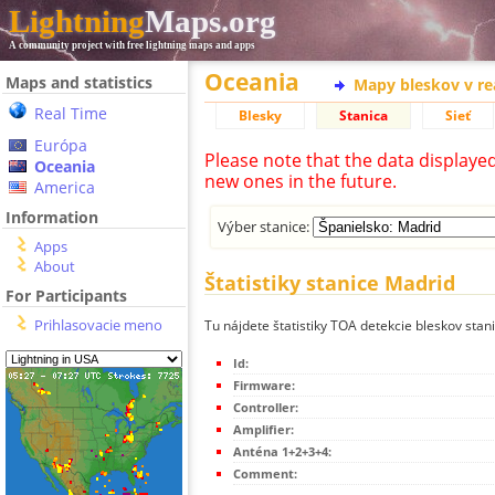
Lightning
Maps.org
A community project with free lightning maps and apps
Oceania
Maps and statistics
Mapy bleskov v r
Real Time
Blesky
Stanica
Sieť
Európa
Please note that the data displaye
Oceania
new ones in the future.
America
Information
Výber stanice:
Apps
About
Štatistiky stanice Madrid
For Participants
Prihlasovacie meno
Tu nájdete štatistiky TOA detekcie bleskov stan
Id:
Firmware:
Controller:
Amplifier:
Anténa 1+2+3+4:
Comment: