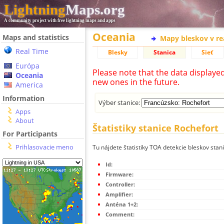
Lightning
Maps.org
A community project with free lightning maps and apps
Oceania
Maps and statistics
Mapy bleskov v r
Real Time
Blesky
Stanica
Sieť
Európa
Please note that the data displaye
Oceania
new ones in the future.
America
Information
Výber stanice:
Apps
About
Štatistiky stanice Rochefort
For Participants
Prihlasovacie meno
Tu nájdete štatistiky TOA detekcie bleskov stan
Id:
Firmware:
Controller:
Amplifier:
Anténa 1+2:
Comment: