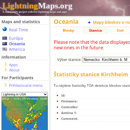
Lightning
Maps.org
A community project with free lightning maps and apps
Oceania
Maps and statistics
Mapy bleskov v r
Real Time
Blesky
Stanica
Sieť
Európa
Please note that the data displaye
Oceania
new ones in the future.
America
Information
Výber stanice:
Apps
About
Štatistiky stanice Kirchheim
For Participants
Prihlasovacie meno
Tu nájdete štatistiky TOA detekcie bleskov stan
Id:
Firmware:
Controller:
Anténa 1:
Comment: