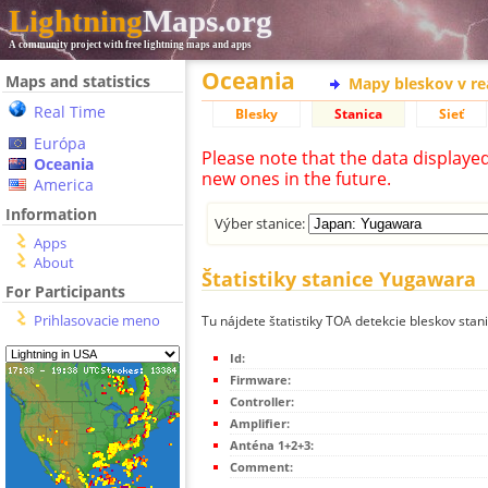
Lightning
Maps.org
A community project with free lightning maps and apps
Oceania
Maps and statistics
Mapy bleskov v r
Real Time
Blesky
Stanica
Sieť
Európa
Please note that the data displaye
Oceania
new ones in the future.
America
Information
Výber stanice:
Apps
About
Štatistiky stanice Yugawara
For Participants
Prihlasovacie meno
Tu nájdete štatistiky TOA detekcie bleskov sta
Id:
Firmware:
Controller:
Amplifier:
Anténa 1+2+3:
Comment: