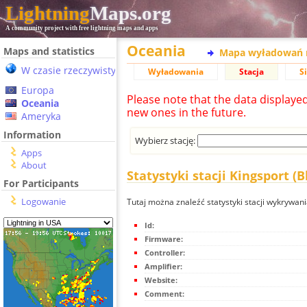
Lightning
Maps.org
A community project with free lightning maps and apps
Oceania
Maps and statistics
Mapa wyładowań 
W czasie rzeczywistym
Wyładowania
Stacja
S
Europa
Please note that the data displaye
Oceania
new ones in the future.
Ameryka
Information
Wybierz stację:
Apps
About
Statystyki stacji Kingsport (B
For Participants
Logowanie
Tutaj można znaleźć statystyki stacji wykrywani
Id:
Firmware:
Controller:
Amplifier:
Website:
Comment: