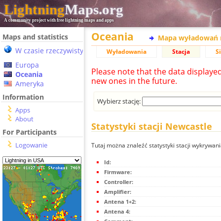
Lightning
Maps.org
A community project with free lightning maps and apps
Oceania
Maps and statistics
Mapa wyładowań 
W czasie rzeczywistym
Wyładowania
Stacja
S
Europa
Please note that the data displaye
Oceania
new ones in the future.
Ameryka
Information
Wybierz stację:
Apps
About
Statystyki stacji Newcastle
For Participants
Logowanie
Tutaj można znaleźć statystyki stacji wykrywan
Id:
Firmware:
Controller:
Amplifier:
Antena 1+2:
Antena 4: