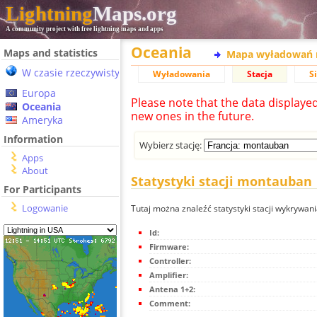
Lightning
Maps.org
A community project with free lightning maps and apps
Oceania
Maps and statistics
Mapa wyładowań 
W czasie rzeczywistym
Wyładowania
Stacja
S
Europa
Please note that the data displaye
Oceania
new ones in the future.
Ameryka
Information
Wybierz stację:
Apps
About
Statystyki stacji montauban
For Participants
Logowanie
Tutaj można znaleźć statystyki stacji wykrywa
Id:
Firmware:
Controller:
Amplifier:
Antena 1+2:
Comment: