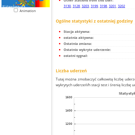
Other Stations from this User:
3130
,
3128
,
3203
,
3199
,
3198
,
3201
,
3202
Animation
Ogólne statystyki z ostatniej godziny
Stacja aktywna:
ostatnia aktywna:
Ostatnia zmiana:
Ostatnio wykryte uderzenie:
ostatni sygnał:
Liczba uderzeń
Tutaj można zmobaczyć całkowitą liczbę uderze
wykrytych uderzeń/h stacji test i śrenią liczbę u