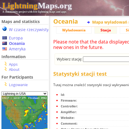
Lightning
Maps.org
A community project with free lightning maps and apps
Oceania
Maps and statistics
Mapa wyładowań 
W czasie rzeczywistym
Wyładowania
Stacja
S
Europa
Please note that the data displaye
Oceania
new ones in the future.
Ameryka
Information
Wybierz stację:
Apps
About
Statystyki stacji test
For Participants
Logowanie
Tutaj można znaleźć statystyki stacji wykrywani
Id:
Firmware:
Controller:
Amplifier:
Website:
Comment: